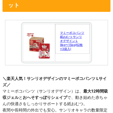
ット
マミーポコパンツ
紙おむつ サンリ
オデザイン L
9kg〜15kg(62枚
×3袋入)
＼楽天人気！サンリオデザインのマミーポコパンツ Lサイ
ズ／
マミーポコパンツ（サンリオデザイン）は、
最大12時間吸
収ジェル
と
おへそすっぽりシェイプ
で、動き始めた赤ちゃ
んの快適さをしっかりサポートする紙おむつ。
夜間や長時間の外出でも安心。サンリオキャラの数量限定