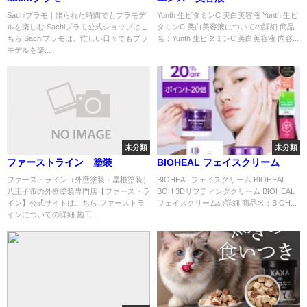
Sachiプラモ｜限られた時間でもプラモデ
Yunth 生ビタミンC 美白美容液 Yunth 生ビ
ルを楽しむ Sachiプラモ公式ショップはこ
タミンC 美白美容液についての詳細 商品
ちら Sachiプラモは、忙しい日々でもプラ
名：Yunth 生ビタミンC 美白美容液 内容...
モデルを楽...
未分類
未分類
ファーストライン 塗装
BIOHEAL フェイスクリーム
ファーストライン（外壁塗装・屋根塗装）
BIOHEAL フェイスクリーム BIOHEAL
八王子市の外壁塗装専門店【ファーストラ
BOH 3Dリフティングクリーム BIOHEAL
イン】公式サイトはこちら ファーストラ
フェイスクリームの詳細 商品名：BIOH...
インについての詳細 施工...