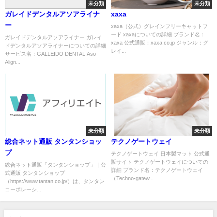
未分類
未分類
ガレイドデンタルアソアライナ
xaxa
ー
xaxa（公式）グレインフリーキャットフ
ード xaxaについての詳細 ブランド名：
ガレイドデンタルアソアライナー ガレイ
xaxa 公式通販：xaxa.co.jp ジャンル：グ
ドデンタルアソアライナーについての詳細
レイ...
サービス名：GALLEIDO DENTAL Aso
Align...
未分類
未分類
総合ネット通販 タンタンショッ
テクノゲートウェイ
プ
テクノゲートウェイ 日本製マット 公式通
販サイト テクノゲートウェイについての
総合ネット通販「タンタンショップ」｜公
詳細 ブランド名：テクノゲートウェイ
式通販 タンタンショップ
（Techno-gatew...
（https://www.tantan.co.jp/）は、タンタン
コーポレーシ...