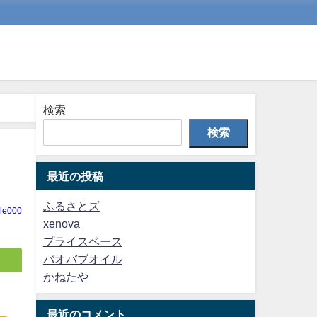
検索
検索
最近の投稿
ふるさとズ
cle000
xenova
プライスベース
バオバブオイル
かねたや
最近のコメント