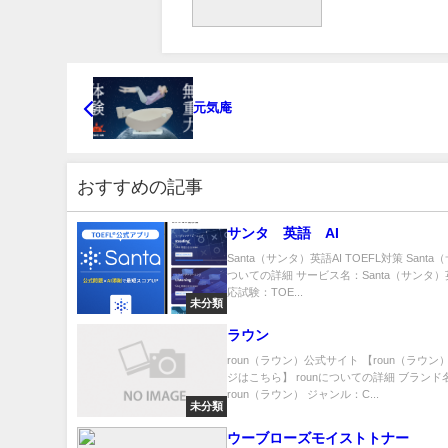
元気庵
おすすめの記事
サンタ 英語 AI
Santa（サンタ）英語AI TOEFL対策 Sant
ついての詳細 サービス名：Santa（サンタ）英
応試験：TOE...
未分類
ラウン
roun（ラウン）公式サイト 【roun（ラウ
ジはこちら】 rounについての詳細 ブランド
roun（ラウン） ジャンル：C...
未分類
ウーブローズモイストトナー