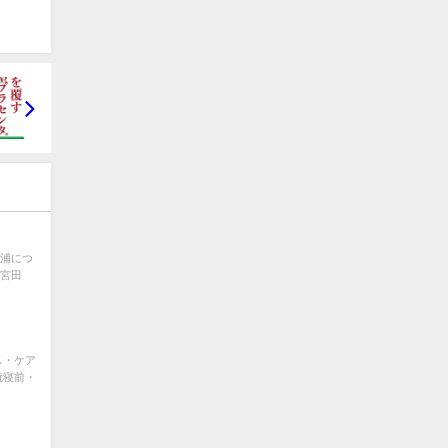
三浦につ
上宮田
ス・ケア
就寝前・