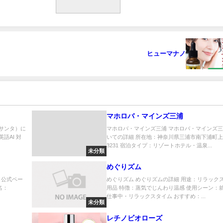
ヒューマナノ
マホロバ・マインズ三浦
a（サンタ）に
マホロバ・マインズ三浦 マホロバ・マインズ
語AI 対
いての詳細 所在地：神奈川県三浦市南下浦町
3231 宿泊タイプ：リゾートホテル・温泉...
未分類
めぐりズム
ン）公式ペー
めぐりズム めぐりズムの詳細 用途：リラック
名：
用品 特徴：蒸気でじんわり温感 使用シーン：
仕事中・リラックスタイム おすすめ：...
未分類
レチノビオローズ