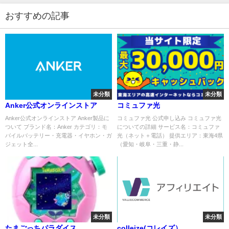
おすすめの記事
未分類
未分類
Anker公式オンラインストア
コミュファ光
Anker公式オンラインストア Anker製品に
コミュファ光 公式申し込み コミュファ光
ついて ブランド名：Anker カテゴリ：モ
についての詳細 サービス名：コミュファ
バイルバッテリー・充電器・イヤホン・ガ
光（ネット＋電話） 提供エリア：東海4県
ジェット全...
（愛知・岐阜・三重・静...
未分類
未分類
たまごっちパラダイス
colleize(コレイズ）