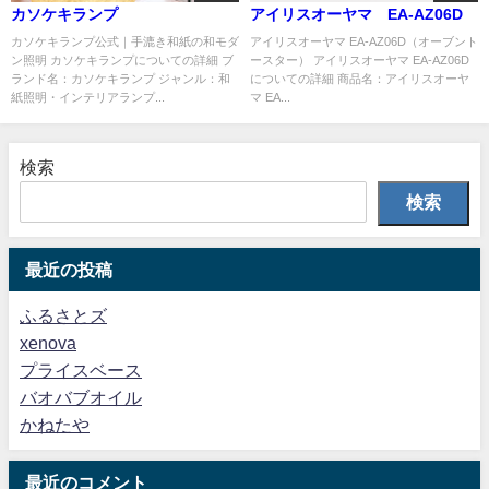
カソケキランプ
アイリスオーヤマ EA-AZ06D
カソケキランプ公式｜手漉き和紙の和モダ
アイリスオーヤマ EA-AZ06D（オーブント
ン照明 カソケキランプについての詳細 ブ
ースター） アイリスオーヤマ EA-AZ06D
ランド名：カソケキランプ ジャンル：和
についての詳細 商品名：アイリスオーヤ
紙照明・インテリアランプ...
マ EA...
検索
検索
最近の投稿
ふるさとズ
xenova
プライスベース
バオバブオイル
かねたや
最近のコメント