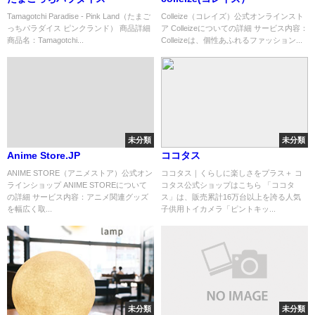
Tamagotchi Paradise - Pink Land（たまご
Colleize（コレイズ）公式オンラインスト
っちパラダイス ピンクランド） 商品詳細
ア Colleizeについての詳細 サービス内容：
商品名：Tamagotchi...
Colleizeは、個性あふれるファッション...
未分類
未分類
Anime Store.JP
ココタス
ANIME STORE（アニメストア）公式オン
ココタス｜くらしに楽しさをプラス＋ コ
ラインショップ ANIME STOREについて
コタス公式ショップはこちら 「ココタ
の詳細 サービス内容：アニメ関連グッズ
ス」は、販売累計16万台以上を誇る人気
を幅広く取...
子供用トイカメラ「ピントキッ...
未分類
未分類