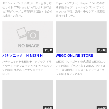
JTBショッピング 公式 お土産・お取り寄
Rapter（ラプター） Rapterについての詳
せサイト JTBショッピングとは？ 旅行会
細 商品タイプ：オールインワンボディウ
社JTBグループのJTB商事が運営する公式
ォッシュ 特徴：洗浄・香りケア・清潔感
お土産・お取り...
維持を1本でサ...
未分類
未分類
パナソニック H-NE7N-H
WEGO ONLINE STORE
パナソニック H-NE7N-H（ナノケア ドラ
WEGO（ウィゴー）公式通販 WEGOにつ
イヤー） パナソニック H-NE7N-H につい
いての詳細 ブランド名：WEGO（ウィゴ
ての詳細 商品名：パナソニック H-
ー） 取扱商品：メンズ・レディース・キ
NE7N-...
ッズ向けカジュアルフ...
未分類
未分類