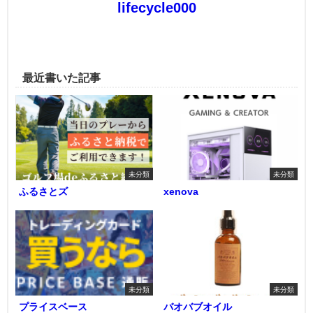
lifecycle000
最近書いた記事
未分類
未分類
ふるさとズ
xenova
未分類
未分類
プライスベース
バオバブオイル