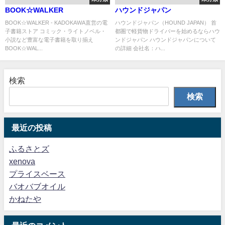
BOOK☆WALKER
ハウンドジャパン
BOOK☆WALKER - KADOKAWA直営の電
ハウンドジャパン（HOUND JAPAN） 首
子書籍ストア コミック・ライトノベル・
都圏で軽貨物ドライバーを始めるならハウ
小説など豊富な電子書籍を取り揃え
ンドジャパン ハウンドジャパンについて
BOOK☆WAL...
の詳細 会社名：ハ...
検索
検索
最近の投稿
ふるさとズ
xenova
プライスベース
バオバブオイル
かねたや