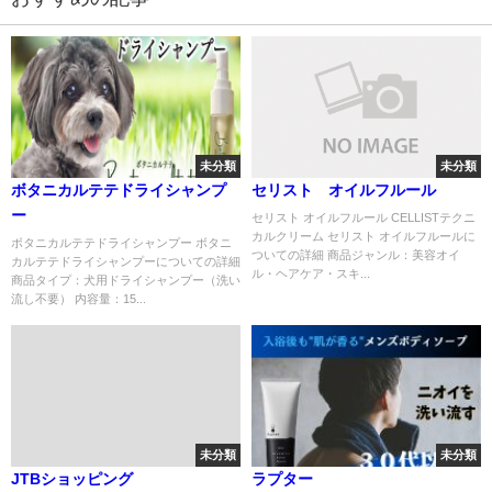
未分類
未分類
ボタニカルテテドライシャンプ
セリスト オイルフルール
ー
セリスト オイルフルール CELLISTテクニ
カルクリーム セリスト オイルフルールに
ボタニカルテテドライシャンプー ボタニ
ついての詳細 商品ジャンル：美容オイ
カルテテドライシャンプーについての詳細
ル・ヘアケア・スキ...
商品タイプ：犬用ドライシャンプー（洗い
流し不要） 内容量：15...
未分類
未分類
JTBショッピング
ラプター