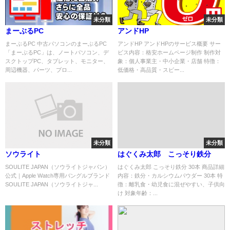
未分類
未分類
まーぶるPC
アンドHP
まーぶるPC 中古パソコンのまーぶるPC
アンドHP アンドHPのサービス概要 サー
「まーぶるPC」は、ノートパソコン、デ
ビス内容：格安ホームページ制作 制作対
スクトップPC、タブレット、モニター、
象：個人事業主・中小企業・店舗 特徴：
周辺機器、パーツ、プロ...
低価格・高品質・スピー...
未分類
未分類
ソウライト
はぐくみ太郎 こっそり鉄分
SOULITE JAPAN（ソウライトジャパン）
はぐくみ太郎 こっそり鉄分 30本 商品詳細
公式｜Apple Watch専用バングルブランド
内容：鉄分・カルシウムパウダー 30本 特
SOULITE JAPAN（ソウライトジャ...
徴：離乳食・幼児食に混ぜやすい、子供向
け 対象年齢：...