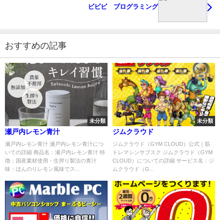
ビビビ プログラミング
おすすめの記事
未分類
未分類
瀬戸内レモン青汁
ジムクラウド
瀬戸内レモン青汁 瀬戸内レモン青汁につ
ジムクラウド（GYM CLOUD）公式｜筋
いての詳細 商品名：瀬戸内レモン青汁 特
トレマシンサブスク ジムクラウド（GYM
徴：国産素材使用・生搾り製法の青汁
CLOUD）についての詳細 サービス名：ジ
味：ほんのりレモン風味でス...
ムクラウド（G...