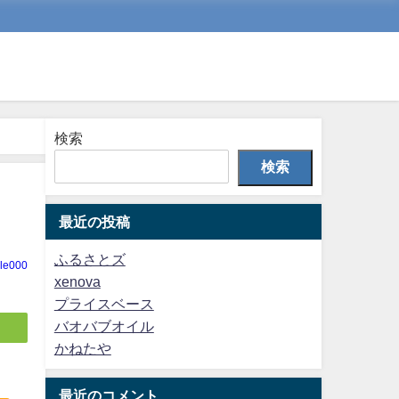
検索
検索
最近の投稿
ふるさとズ
cle000
xenova
プライスベース
バオバブオイル
かねたや
最近のコメント