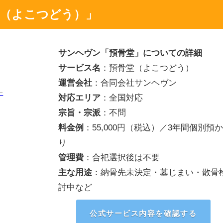
（よこつどう）」
サンヘヴン「預骨堂」についての詳細
サービス名
：預骨堂（よこつどう）
運営会社
：合同会社サンヘヴン
対応エリア
：全国対応
宗旨・宗派
：不問
料金例
：55,000円（税込）／3年間個別預か
り
管理費
：合祀選択後は不要
主な用途
：納骨先未決定・墓じまい・散骨
討中など
公式サービス内容を確認する