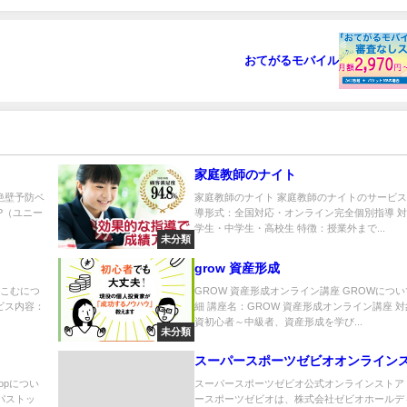
おてがるモバイル
家庭教師のナイト
）絶壁予防ベ
家庭教師のナイト 家庭教師のナイトのサービス
EP（ユニー
導形式：全国対応・オンライン完全個別指導 
学生・中学生・高校生 特徴：授業外まで...
未分類
grow 資産形成
とこむにつ
GROW 資産形成オンライン講座 GROWにつ
ビス内容：
細 講座名：GROW 資産形成オンライン講座 
資初心者～中級者、資産形成を学び...
未分類
スーパースポーツゼビオオンライン
Topについ
スーパースポーツゼビオ公式オンラインストア
ンパストッ
ースポーツゼビオは、株式会社ゼビオホールデ