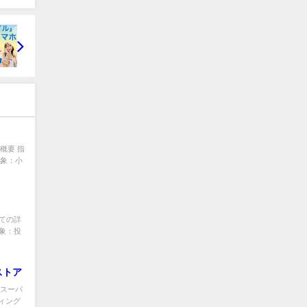
概要 指
対象：小
いての詳
対象：投
ストア
 スーパ
ィング