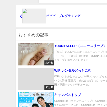
ビビビ プログラミング
おすすめの記事
YUUNYSLEEP（ユニースリープ）
【公式】YUUNYSLEEP（ユニースリープ
ビーピロー 【公式】1位獲得！YUUNYSLE
スリープ）新生児から使える...
未分類
WiFiレンタルどっとこむ
WiFiレンタルどっとこむ WiFiレンタルどっ
いての詳細 運営元：株式会社ビジョン サー
国内専用ポケットWiFiルータ...
未分類
キャンパストップ
CampusTop（キャンパストップ） Campus
ての詳細 サービス名：CampusTop（キャ