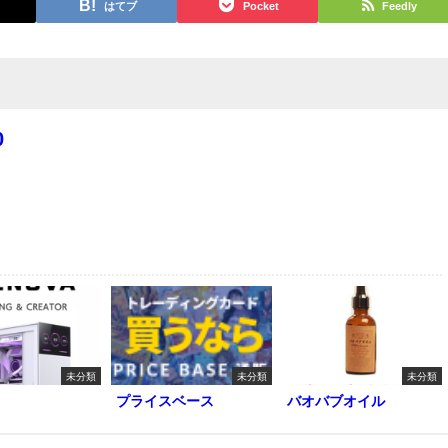
はてブ
Pocket
Feedly
0
未分類
未分類
未分類
プライスベース
バオバブオイル