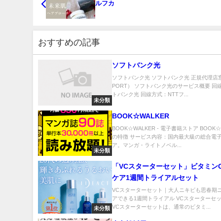
ルフカ
おすすめの記事
ソフトバンク光
ソフトバンク光 ソフトバンク光 正規代理店窓
PORT） ソフトバンク光のサービス概要 回
トバンク光 回線方式：NTTフ...
未分類
BOOK☆WALKER
BOOK☆WALKER - 電子書籍ストア BOOK☆
の特徴 サービス内容：国内最大級の総合電
ア。マンガ・ライトノベル...
未分類
「VCスターターセット」ビタミン
ケア1週間トライアルセット
VCスターターセット｜大人ニキビも思春期
アできる1週間トライアル VCスターターセ
VCスターターセットは、通常のビタミ...
未分類