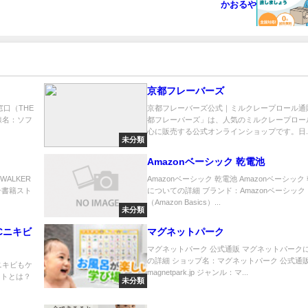
かおるや
京都フレーバーズ
口（THE
京都フレーバーズ公式｜ミルクレープロール通
線名：ソフ
都フレーバーズ」は、人気のミルクレープロー
心に販売する公式オンラインショップです。日..
未分類
Amazonベーシック 乾電池
WALKER
Amazonベーシック 乾電池 Amazonベーシック
子書籍スト
についての詳細 ブランド：Amazonベーシック
（Amazon Basics）...
未分類
Cニキビ
マグネットパーク
マグネットパーク 公式通販 マグネットパーク
の詳細 ショップ名：マグネットパーク 公式通
ニキビもケ
magnetpark.jp ジャンル：マ...
ットとは？
未分類