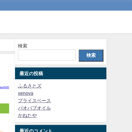
検索
検索
最近の投稿
ふるさとズ
cle000
xenova
プライスベース
バオバブオイル
かねたや
最近のコメント