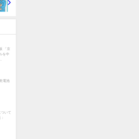
販 「京
ルを中
.
 乾電池
について
販：