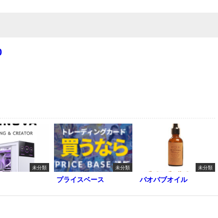
0
未分類
未分類
未分類
プライスベース
バオバブオイル