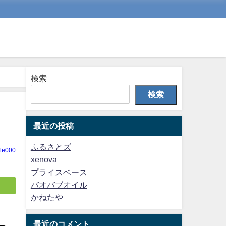
検索
検索
最近の投稿
ふるさとズ
cle000
xenova
プライスベース
バオバブオイル
かねたや
最近のコメント