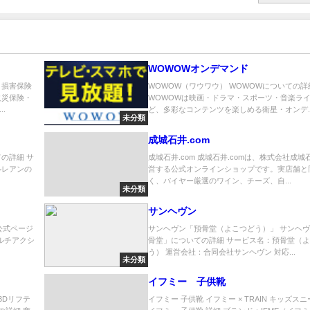
WOWOWオンデマンド
 損害保険
WOWOW（ワウワウ） WOWOWについての詳
火災保険・
WOWOWは映画・ドラマ・スポーツ・音楽ラ
.
ど、多彩なコンテンツを楽しめる衛星・オンデ..
未分類
成城石井.com
の詳細 サ
成城石井.com 成城石井.comは、株式会社成城
ルレアンの
営する公式オンラインショップです。実店舗と
く、バイヤー厳選のワイン、チーズ、自...
未分類
サンヘヴン
I公式ページ
サンヘヴン「預骨堂（よこつどう）」 サンヘ
マルチアクシ
骨堂」についての詳細 サービス名：預骨堂（
う） 運営会社：合同会社サンヘヴン 対応...
未分類
イフミー 子供靴
 3Dリフテ
イフミー 子供靴 イフミー × TRAIN キッズス