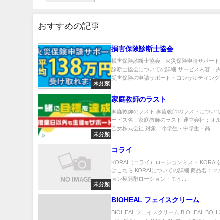
おすすめの記事
損害保険診断士協会
損害保険診断士協会｜火災保険申請サポート
診断士協会についての詳細 サービス内容：
災害保険の申請サポート・コンサルティング..
未分類
家庭教師のラスト
家庭教師のラスト 家庭教師のラストについて
ービス名：家庭教師のラスト 運営会社：オ
乙女株式会社 対象：小学生・中学生・高...
未分類
コライ
KORAI（コライ）ローションミスト KORA
はこちら KORAIについての詳細 商品名：
ョン極発酵ローション・モイ...
未分類
BIOHEAL フェイスクリーム
BIOHEAL フェイスクリーム BIOHEAL BOH