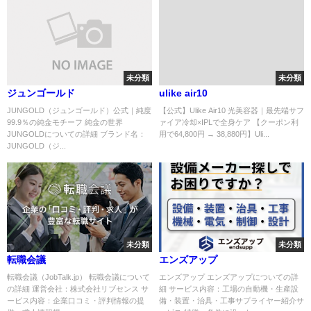
未分類
未分類
ジュンゴールド
ulike air10
JUNGOLD（ジュンゴールド）公式｜純度
【公式】Ulike Air10 光美容器｜最先端サフ
99.9％の純金モチーフ 純金の世界
ァイア冷却×IPLで全身ケア 【クーポン利
JUNGOLDについての詳細 ブランド名：
用で64,800円 → 38,880円】Uli...
JUNGOLD（ジ...
未分類
未分類
転職会議
エンズアップ
転職会議（JobTalk.jp） 転職会議について
エンズアップ エンズアップについての詳
の詳細 運営会社：株式会社リブセンス サ
細 サービス内容：工場の自動機・生産設
ービス内容：企業口コミ・評判情報の提
備・装置・治具・工事サプライヤー紹介サ