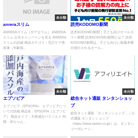
未分類
未分類
anreraスリム
読売KODOMO新聞
ANRERAスリム（ポアセラム） ANRERA
読売KODOMO新聞｜子ども向けオールカ
スリム 公式キャンペーンを見る ANRERA
ラー新聞 読売KODOMO新聞とは？ 読売
スリムの詳細 商品カテゴリ：毛穴ケア美
KODOMO新聞は、子ども向けに毎週木曜
容液（年齢肌...
日発行されるオール...
未分類
未分類
エプソピア
総合ネット通販 タンタンショッ
プ
エプソピア（EPSOPIA） エプソピアにつ
いての詳細 商品名：EPSOPIA（エプソピ
総合ネット通販「タンタンショップ」｜公
ア） 商品タイプ：天然成分バスソルト 特
式通販 タンタンショップ
徴：赤ちゃん...
（https://www.tantan.co.jp/）は、タンタン
コーポレーシ...