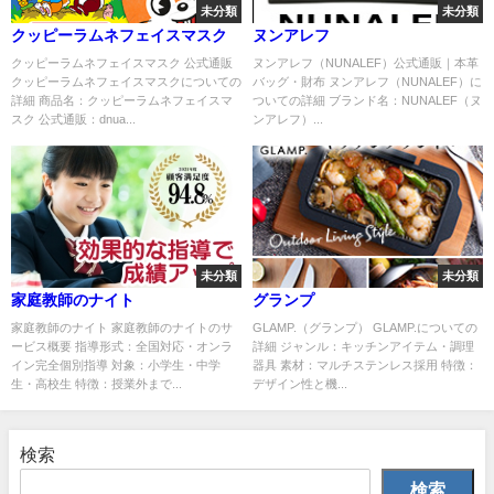
未分類
未分類
クッピーラムネフェイスマスク
ヌンアレフ
クッピーラムネフェイスマスク 公式通販
ヌンアレフ（NUNALEF）公式通販｜本革
クッピーラムネフェイスマスクについての
バッグ・財布 ヌンアレフ（NUNALEF）に
詳細 商品名：クッピーラムネフェイスマ
ついての詳細 ブランド名：NUNALEF（ヌ
スク 公式通販：dnua...
ンアレフ）...
未分類
未分類
家庭教師のナイト
グランプ
家庭教師のナイト 家庭教師のナイトのサ
GLAMP.（グランプ） GLAMP.についての
ービス概要 指導形式：全国対応・オンラ
詳細 ジャンル：キッチンアイテム・調理
イン完全個別指導 対象：小学生・中学
器具 素材：マルチステンレス採用 特徴：
生・高校生 特徴：授業外まで...
デザイン性と機...
検索
検索