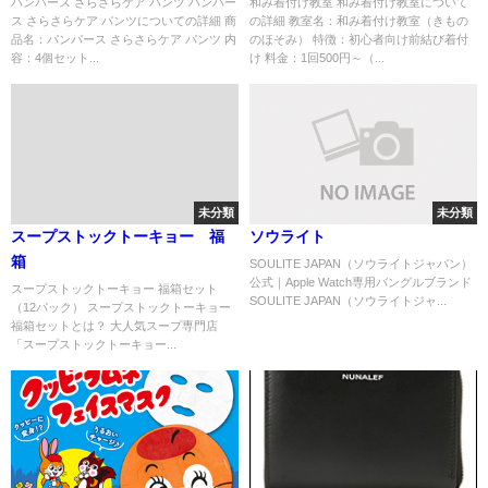
パンパース さらさらケア パンツ パンパー
和み着付け教室 和み着付け教室について
ス さらさらケア パンツについての詳細 商
の詳細 教室名：和み着付け教室（きもの
品名：パンパース さらさらケア パンツ 内
のほそみ） 特徴：初心者向け前結び着付
容：4個セット...
け 料金：1回500円～（...
未分類
未分類
スープストックトーキョー 福
ソウライト
箱
SOULITE JAPAN（ソウライトジャパン）
公式｜Apple Watch専用バングルブランド
スープストックトーキョー 福箱セット
SOULITE JAPAN（ソウライトジャ...
（12パック） スープストックトーキョー
福箱セットとは？ 大人気スープ専門店
「スープストックトーキョー...